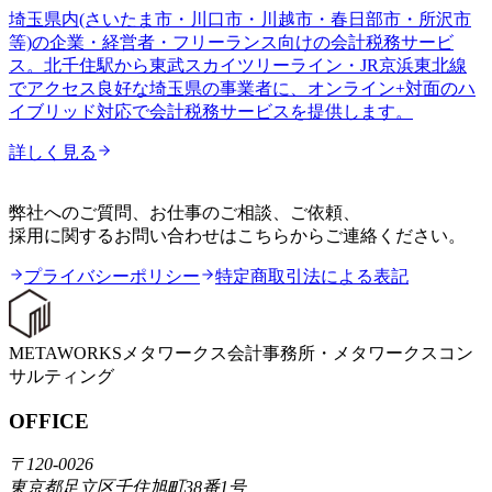
埼玉県内(さいたま市・川口市・川越市・春日部市・所沢市
等)の企業・経営者・フリーランス向けの会計税務サービ
ス。北千住駅から東武スカイツリーライン・JR京浜東北線
でアクセス良好な埼玉県の事業者に、オンライン+対面のハ
イブリッド対応で会計税務サービスを提供します。
詳しく見る
CONTACT
弊社へのご質問、お仕事のご相談、ご依頼、
採用に関するお問い合わせはこちらからご連絡ください。
プライバシーポリシー
特定商取引法による表記
METAWORKS
メタワークス会計事務所・メタワークスコン
サルティング
OFFICE
〒120-0026
東京都足立区千住旭町38番1号