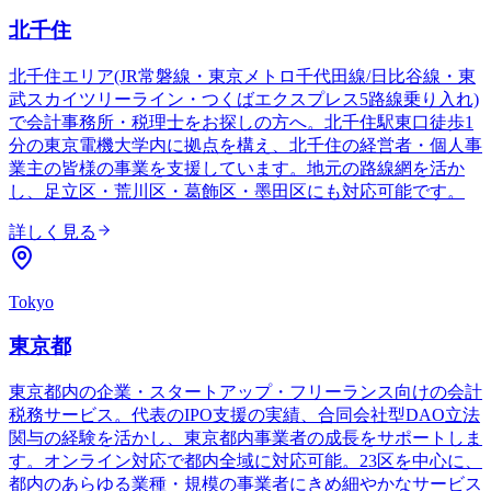
北千住
北千住エリア(JR常磐線・東京メトロ千代田線/日比谷線・東
武スカイツリーライン・つくばエクスプレス5路線乗り入れ)
で会計事務所・税理士をお探しの方へ。北千住駅東口徒歩1
分の東京電機大学内に拠点を構え、北千住の経営者・個人事
業主の皆様の事業を支援しています。地元の路線網を活か
し、足立区・荒川区・葛飾区・墨田区にも対応可能です。
詳しく見る
Tokyo
東京都
東京都内の企業・スタートアップ・フリーランス向けの会計
税務サービス。代表のIPO支援の実績、合同会社型DAO立法
関与の経験を活かし、東京都内事業者の成長をサポートしま
す。オンライン対応で都内全域に対応可能。23区を中心に、
都内のあらゆる業種・規模の事業者にきめ細やかなサービス