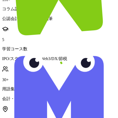
コラム記事数
公認会計士・税理士が執筆
5
学習コース数
IPO/スタートアップ/Web3/DX/節税
30+
用語集収録語数
会計・税務・IPO・Web3用語を解説