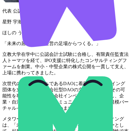
代表 公認会計士・税理士
星野 宇潮
ほしの うしお
「未来の居場所を、経営の足場からつくる。」
立教大学在学中に公認会計士試験に合格し、有限責任監査法
人トーマツを経て、IPO支援に特化したコンサルティングフ
ァームを創業。中小・中堅企業の株式公開を一貫して支え、
上場に携わってきました。
次世代の組織のかたちであるDAOに着目し、ロビーイング
団体を立ち上げて合同会社型DAOの立法にも関与。その可
能性を事業化すべく株式会社インベーダーズを創業し、企
業・自治体・教育機関のコミュニティ伴走支援と大規模バー
チャルイベントを展開しています。
メタワークス会計事務所・メタワークスコンサルティング
は、「未来の居場所づくり」を支える経営パートナーとし