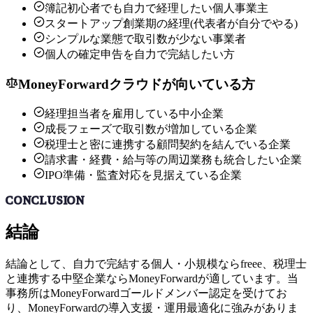
簿記初心者でも自力で経理したい個人事業主
スタートアップ創業期の経理(代表者が自分でやる)
シンプルな業態で取引数が少ない事業者
個人の確定申告を自力で完結したい方
MoneyForwardクラウド
が向いている方
経理担当者を雇用している中小企業
成長フェーズで取引数が増加している企業
税理士と密に連携する顧問契約を結んでいる企業
請求書・経費・給与等の周辺業務も統合したい企業
IPO準備・監査対応を見据えている企業
CONCLUSION
結論
結論として、自力で完結する個人・小規模ならfreee、税理士
と連携する中堅企業ならMoneyForwardが適しています。当
事務所はMoneyForwardゴールドメンバー認定を受けてお
り、MoneyForwardの導入支援・運用最適化に強みがありま