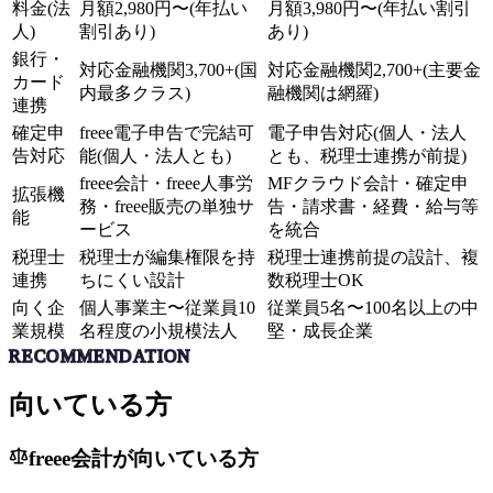
料金(法
月額2,980円〜(年払い
月額3,980円〜(年払い割引
人)
割引あり)
あり)
銀行・
対応金融機関3,700+(国
対応金融機関2,700+(主要金
カード
内最多クラス)
融機関は網羅)
連携
確定申
freee電子申告で完結可
電子申告対応(個人・法人
告対応
能(個人・法人とも)
とも、税理士連携が前提)
freee会計・freee人事労
MFクラウド会計・確定申
拡張機
務・freee販売の単独サ
告・請求書・経費・給与等
能
ービス
を統合
税理士
税理士が編集権限を持
税理士連携前提の設計、複
連携
ちにくい設計
数税理士OK
向く企
個人事業主〜従業員10
従業員5名〜100名以上の中
業規模
名程度の小規模法人
堅・成長企業
RECOMMENDATION
向いている方
freee会計
が向いている方