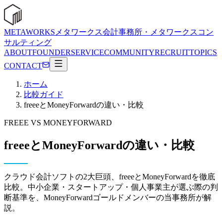
METAWORKS
メタワークス会計事務所・メタワークスコン
サルティング
ABOUT
FOUNDER
SERVICE
COMMUNITY
RECRUIT
TOPICS
CONTACT
ホーム
比較ガイド
freeeとMoneyForwardの違い・比較
FREEE VS MONEYFORWARD
freeeとMoneyForwardの違い・比較
クラウド会計ソフトの2大巨頭、freeeとMoneyForwardを徹底
比較。中小企業・スタートアップ・個人事業主が選ぶ際の判
断基準を、MoneyForwardゴールドメンバーの当事務所が解
説。