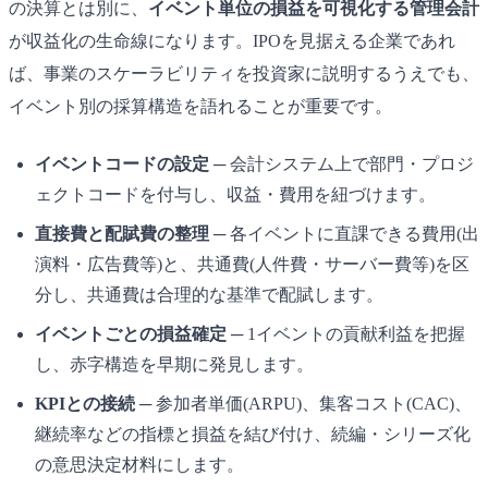
の決算とは別に、
イベント単位の損益を可視化する管理会計
が収益化の生命線になります。IPOを見据える企業であれ
ば、事業のスケーラビリティを投資家に説明するうえでも、
イベント別の採算構造を語れることが重要です。
イベントコードの設定
─ 会計システム上で部門・プロジ
ェクトコードを付与し、収益・費用を紐づけます。
直接費と配賦費の整理
─ 各イベントに直課できる費用(出
演料・広告費等)と、共通費(人件費・サーバー費等)を区
分し、共通費は合理的な基準で配賦します。
イベントごとの損益確定
─ 1イベントの貢献利益を把握
し、赤字構造を早期に発見します。
KPIとの接続
─ 参加者単価(ARPU)、集客コスト(CAC)、
継続率などの指標と損益を結び付け、続編・シリーズ化
の意思決定材料にします。