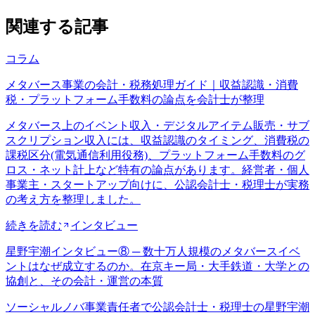
関連する記事
コラム
メタバース事業の会計・税務処理ガイド｜収益認識・消費
税・プラットフォーム手数料の論点を会計士が整理
メタバース上のイベント収入・デジタルアイテム販売・サブ
スクリプション収入には、収益認識のタイミング、消費税の
課税区分(電気通信利用役務)、プラットフォーム手数料のグ
ロス・ネット計上など特有の論点があります。経営者・個人
事業主・スタートアップ向けに、公認会計士・税理士が実務
の考え方を整理しました。
続きを読む
インタビュー
星野宇潮インタビュー⑧ ─ 数十万人規模のメタバースイベ
ントはなぜ成立するのか。在京キー局・大手鉄道・大学との
協創と、その会計・運営の本質
ソーシャルノバ事業責任者で公認会計士・税理士の星野宇潮