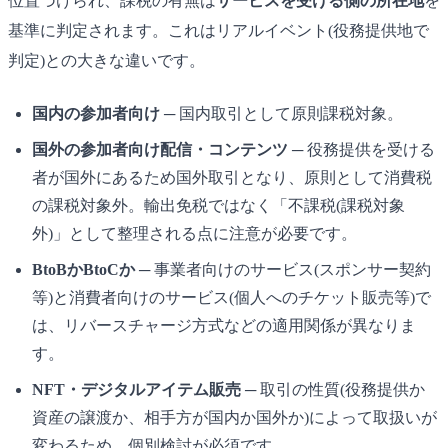
位置づけられ、課税の有無は
サービスを受ける側の所在地
を
基準に判定されます。これはリアルイベント(役務提供地で
判定)との大きな違いです。
国内の参加者向け
─ 国内取引として原則課税対象。
国外の参加者向け配信・コンテンツ
─ 役務提供を受ける
者が国外にあるため国外取引となり、原則として消費税
の課税対象外。輸出免税ではなく「不課税(課税対象
外)」として整理される点に注意が必要です。
BtoBかBtoCか
─ 事業者向けのサービス(スポンサー契約
等)と消費者向けのサービス(個人へのチケット販売等)で
は、リバースチャージ方式などの適用関係が異なりま
す。
NFT・デジタルアイテム販売
─ 取引の性質(役務提供か
資産の譲渡か、相手方が国内か国外か)によって取扱いが
変わるため、個別検討が必須です。