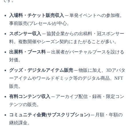
です。
入場料・チケット販売収入
─ 単発イベントへの参加権。
事前販売(プレセール)が中心。
スポンサー収入
─ 協賛企業からの出稿料・冠スポンサー
料。複数開催やシーズン契約にまたがることが多い。
出展料・ブース料
─ 出展者がバーチャルブースを設ける
対価。
グッズ・デジタルアイテム販売
─ 物販に加え、3Dアバタ
ーアイテムやワールドギミック等のデジタル商品、NFT
販売。
有料コンテンツ収入
─ アーカイブ配信・録画・限定コン
テンツの販売。
コミュニティ会費(サブスクリプション)
─ 月額・年額の
継続課金。