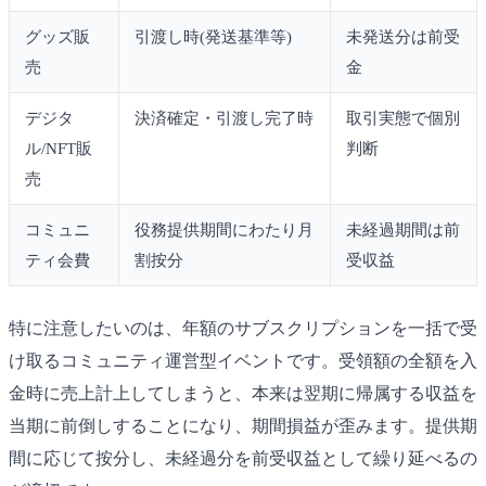
グッズ販
引渡し時(発送基準等)
未発送分は前受
売
金
デジタ
決済確定・引渡し完了時
取引実態で個別
ル/NFT販
判断
売
コミュニ
役務提供期間にわたり月
未経過期間は前
ティ会費
割按分
受収益
特に注意したいのは、年額のサブスクリプションを一括で受
け取るコミュニティ運営型イベントです。受領額の全額を入
金時に売上計上してしまうと、本来は翌期に帰属する収益を
当期に前倒しすることになり、期間損益が歪みます。提供期
間に応じて按分し、未経過分を前受収益として繰り延べるの