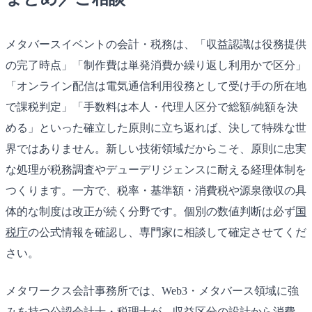
メタバースイベントの会計・税務は、「収益認識は役務提供
の完了時点」「制作費は単発消費か繰り返し利用かで区分」
「オンライン配信は電気通信利用役務として受け手の所在地
で課税判定」「手数料は本人・代理人区分で総額/純額を決
める」といった確立した原則に立ち返れば、決して特殊な世
界ではありません。新しい技術領域だからこそ、原則に忠実
な処理が税務調査やデューデリジェンスに耐える経理体制を
つくります。一方で、税率・基準額・消費税や源泉徴収の具
体的な制度は改正が続く分野です。個別の数値判断は必ず
国
税庁
の公式情報を確認し、専門家に相談して確定させてくだ
さい。
メタワークス会計事務所では、Web3・メタバース領域に強
みを持つ公認会計士・税理士が、収益区分の設計から消費