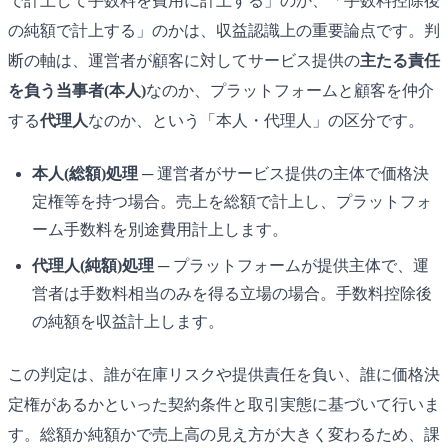
で計上して手数料を費用に計上する」のか、「手数料控除後
の純額で計上する」のかは、収益認識上の重要論点です。判
断の軸は、運営者が顧客に対してサービス提供の
主たる責任
を負う当事者(本人)
なのか、プラットフォームと顧客を仲介
する
代理人
なのか、という「本人・代理人」の区分です。
本人(総額)処理
─ 運営者がサービス提供の主体で価格決
定権等を持つ場合。売上を総額で計上し、プラットフォ
ーム手数料を別途費用計上します。
代理人(純額)処理
─ プラットフォームが提供主体で、運
営者は手数料相当のみを得る立場の場合。手数料控除後
の純額を収益計上します。
この判定は、誰が在庫リスクや提供責任を負い、誰に価格決
定権があるかといった契約条件と取引実態に基づいて行いま
す。総額か純額かで売上高の見え方が大きく変わるため、課