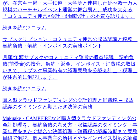
が、在京キー局・大手鉄道・大学等と連携した延べ数十万人
規模のバーチャルイベント運営の舞台裏と、成功を支える
「コミュニティ運営×会計・組織設計」の本質を語ります。
続きを読む
コラム
サブスクリプション・コミュニティ運営の収益認識と税務｜
契約負債・解約・インボイスの実務ポイント
月額/年額サブスクやコミュニティ運営の収益認識、契約負
債(前受金)の按分、解約・返金、インボイス・消費税の取扱
いまで、サブスク事業特有の経理実務を公認会計士・税理士
が体系的に解説します。
続きを読む
コラム
購入型クラウドファンディングの会計処理と消費税 ─ 収益
認識のタイミングと期またぎ決算の実務
Makuake・CAMPFIREなど購入型クラウドファンディングの
会計処理を、契約負債の考え方・収益認識のタイミング・事
業年度をまたぐ場合の決算処理・消費税の認識時期まで実務
目線で解説。個人事業主の所得区分やインボイス対応の論点