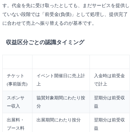
す。代金を先に受け取ったとしても、まだサービスを提供し
ていない段階では「前受金(負債)」として処理し、提供完了
に合わせて売上へ振り替えるのが基本です。
収益区分ごとの認識タイミング
収益区分
原則的な認識タイミング
未提供分の処理
チケット
イベント開催日に売上計
入金時は前受金
(事前販売)
上
で計上
スポンサ
協賛対象期間にわたり按
翌期分は前受収
ー収入
分
益
出展料・
出展期間にわたり按分
翌期分は前受収
ブース料
益