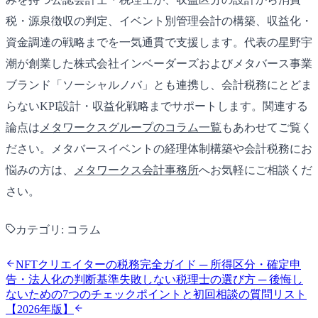
税・源泉徴収の判定、イベント別管理会計の構築、収益化・
資金調達の戦略までを一気通貫で支援します。代表の星野宇
潮が創業した株式会社インベーダーズおよびメタバース事業
ブランド「ソーシャルノバ」とも連携し、会計税務にとどま
らないKPI設計・収益化戦略までサポートします。関連する
論点は
メタワークスグループのコラム一覧
もあわせてご覧く
ださい。メタバースイベントの経理体制構築や会計税務にお
悩みの方は、
メタワークス会計事務所
へお気軽にご相談くだ
さい。
カテゴリ:
コラム
NFTクリエイターの税務完全ガイド ─ 所得区分・確定申
告・法人化の判断基準
失敗しない税理士の選び方 ─ 後悔し
ないための7つのチェックポイントと初回相談の質問リスト
【2026年版】