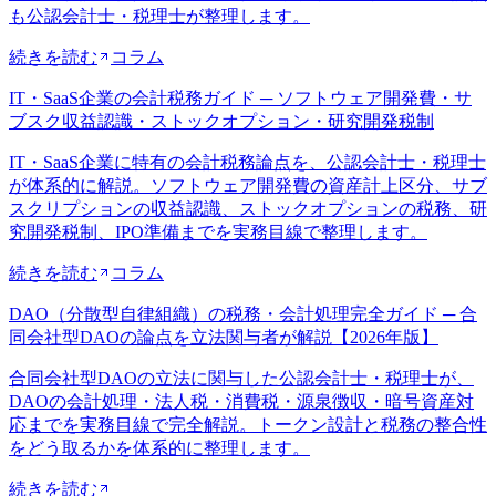
も公認会計士・税理士が整理します。
続きを読む
コラム
IT・SaaS企業の会計税務ガイド ─ ソフトウェア開発費・サ
ブスク収益認識・ストックオプション・研究開発税制
IT・SaaS企業に特有の会計税務論点を、公認会計士・税理士
が体系的に解説。ソフトウェア開発費の資産計上区分、サブ
スクリプションの収益認識、ストックオプションの税務、研
究開発税制、IPO準備までを実務目線で整理します。
続きを読む
コラム
DAO（分散型自律組織）の税務・会計処理完全ガイド ─ 合
同会社型DAOの論点を立法関与者が解説【2026年版】
合同会社型DAOの立法に関与した公認会計士・税理士が、
DAOの会計処理・法人税・消費税・源泉徴収・暗号資産対
応までを実務目線で完全解説。トークン設計と税務の整合性
をどう取るかを体系的に整理します。
続きを読む