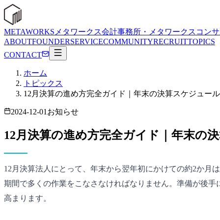
METAWORKS
メタワークス会計事務所・メタワークスコンサ
ABOUT
FOUNDER
SERVICE
COMMUNITY
RECRUIT
TOPICS
CONTACT
ホーム
トピックス
12月決算の進め方完全ガイド｜年末の決算スケジュー
2024-12-01
お知らせ
12月決算の進め方完全ガイド｜年末の
12月決算法人にとって、年末から翌年初にかけての約2か月
期間で多くの作業をこなさなければなりません。準備が後手
高まります。