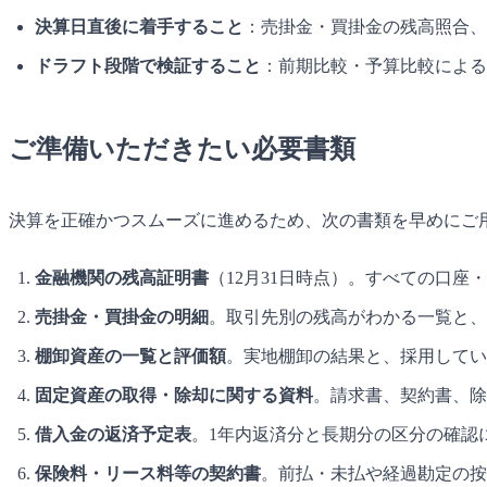
決算日直後に着手すること
：売掛金・買掛金の残高照合、
ドラフト段階で検証すること
：前期比較・予算比較による
ご準備いただきたい必要書類
決算を正確かつスムーズに進めるため、次の書類を早めにご用
金融機関の残高証明書
（12月31日時点）。すべての口座
売掛金・買掛金の明細
。取引先別の残高がわかる一覧と、
棚卸資産の一覧と評価額
。実地棚卸の結果と、採用してい
固定資産の取得・除却に関する資料
。請求書、契約書、除
借入金の返済予定表
。1年内返済分と長期分の区分の確認
保険料・リース料等の契約書
。前払・未払や経過勘定の按