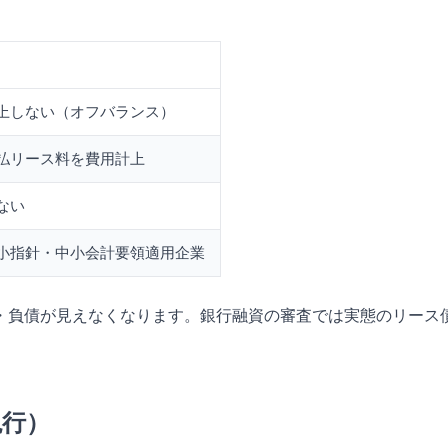
貸借処理（中小特例）
上しない（オフバランス）
払リース料を費用計上
ない
小指針・中小会計要領適用企業
・負債が見えなくなります。銀行融資の審査では実態のリース
現行）