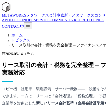
METAWORKS
メタワークス会計事務所・メタワークスコンサ
ABOUT
FOUNDER
SERVICE
COMMUNITY
RECRUIT
TOPICS
CONTACT
ホーム
トピックス
リース取引の会計・税務を完全整理 ─ ファイナンス／
2026-05-14
コラム
リース取引の会計・税務を完全整理 ─ 
実務対応
コピー機、社用車、製造設備、サーバー機器――。設備をそ
できます。一方で、リースは「会計処理」「税務処理」「消費
企業等を対象とした
新しいリース会計基準（企業会計基準第3