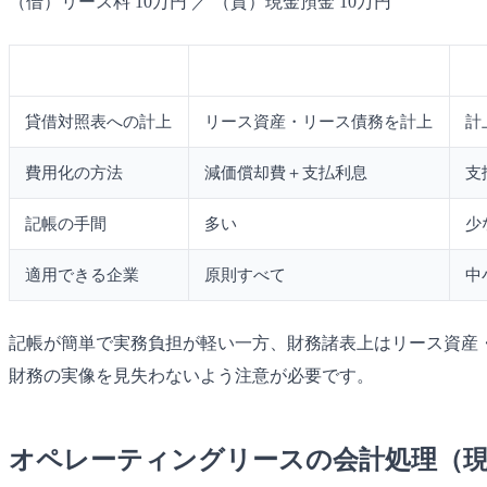
（借）リース料 10万円 ／ （貸）現金預金 10万円
項目
原則処理（資産計上）
賃
貸借対照表への計上
リース資産・リース債務を計上
計
費用化の方法
減価償却費＋支払利息
支
記帳の手間
多い
少
適用できる企業
原則すべて
中
記帳が簡単で実務負担が軽い一方、財務諸表上はリース資産
財務の実像を見失わないよう注意が必要です。
オペレーティングリースの会計処理（