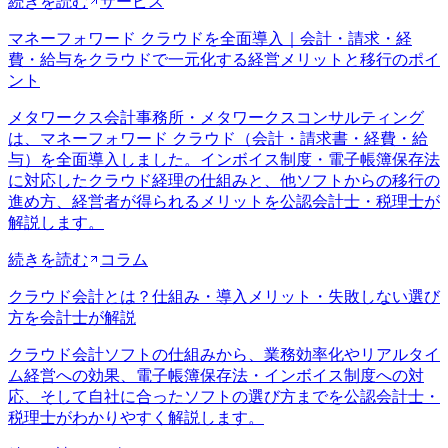
続きを読む
サービス
マネーフォワード クラウドを全面導入｜会計・請求・経
費・給与をクラウドで一元化する経営メリットと移行のポイ
ント
メタワークス会計事務所・メタワークスコンサルティング
は、マネーフォワード クラウド（会計・請求書・経費・給
与）を全面導入しました。インボイス制度・電子帳簿保存法
に対応したクラウド経理の仕組みと、他ソフトからの移行の
進め方、経営者が得られるメリットを公認会計士・税理士が
解説します。
続きを読む
コラム
クラウド会計とは？仕組み・導入メリット・失敗しない選び
方を会計士が解説
クラウド会計ソフトの仕組みから、業務効率化やリアルタイ
ム経営への効果、電子帳簿保存法・インボイス制度への対
応、そして自社に合ったソフトの選び方までを公認会計士・
税理士がわかりやすく解説します。