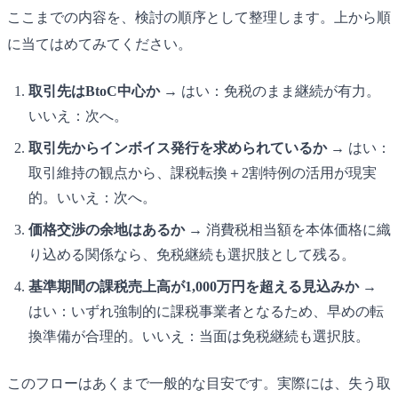
ここまでの内容を、検討の順序として整理します。上から順
に当てはめてみてください。
取引先はBtoC中心か
→ はい：免税のまま継続が有力。
いいえ：次へ。
取引先からインボイス発行を求められているか
→ はい：
取引維持の観点から、課税転換＋2割特例の活用が現実
的。いいえ：次へ。
価格交渉の余地はあるか
→ 消費税相当額を本体価格に織
り込める関係なら、免税継続も選択肢として残る。
基準期間の課税売上高が1,000万円を超える見込みか
→
はい：いずれ強制的に課税事業者となるため、早めの転
換準備が合理的。いいえ：当面は免税継続も選択肢。
このフローはあくまで一般的な目安です。実際には、失う取