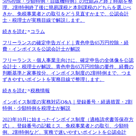
50%控除・少額特例・自販機特例）の仕組みと終了時期を整
理。2割特例終了後に簡易課税と本則課税のどちらを選ぶべ
きか、免税事業者との取引をどう見直すかまで、公認会計
士・税理士が実務目線で解説します。
続きを読む
コラム
フリーランスの確定申告ガイド｜青色申告65万円控除・経
費・インボイスを公認会計士が解説
フリーランス・個人事業主向けに、確定申告の全体像を公認
会計士・税理士が解説。青色申告65万円控除の要件、経費の
判断基準と家事按分、インボイス制度の2割特例まで、つま
ずきやすいポイントを実務目線で整理します。
続きを読む
税務情報
インボイス制度の実務対応Q&A｜登録番号・経過措置・2割
特例・少額特例を税理士が解説
2023年10月に始まったインボイス制度（適格請求書等保存方
式）。登録番号の記載ミス、免税事業者との取引、少額特
例、2割特例など、実務で迷いやすいポイントを公認会計