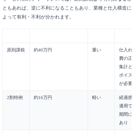
ともあれば、逆に不利になることもあり、業種と仕入構造に
よって有利・不利が分かれます。
計算方法
上記例の納付額（目安）
事務負担
主な留
原則課税
約40万円
重い
仕入れ
費の正
集計と
ボイス
が必要
2割特例
約16万円
軽い
経過措
適用で
期間に
あり