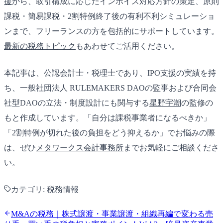
援
から、取引構成に応じたインボイス対応方針の策定、原則
課税・簡易課税・2割特例終了後の有利不利シミュレーショ
ンまで、フリーランスの方を包括的にサポートしています。
最新の税務トピック
もあわせてご活用ください。
本記事は、公認会計士・税理士であり、IPO支援の実績を持
ち、一般社団法人 RULEMAKERS DAOの監事および合同会
社型DAOの立法・制度設計にも関与する
星野宇潮
の監修の
もと作成しています。「自分は課税事業者になるべきか」
「2割特例が切れた後の負担をどう抑えるか」でお悩みの際
は、ぜひ
メタワークス会計事務所
までお気軽にご相談くださ
い。
カテゴリ:
税務情報
M&Aの税務｜株式譲渡・事業譲渡・組織再編で変わる売