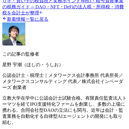
り手・買い手の税負担と実務ポイント
Web3・暗号資産事業
の税務ガイド ─ DAO・NFT・DeFiの法人税・所得税・消費
税を会計士が整理
新着情報一覧に戻る
この記事の監修者
星野 宇潮（ほしの・うしお）
公認会計士・税理士｜メタワークス会計事務所 代表所長／
メタワークスコンサルティング 代表／株式会社インベーダ
ーズ 創業者
立教大学在学中に公認会計士試験合格。有限責任監査法人ト
ーマツを経てIPO支援特化ファームを創業し、多数の上場に
携わる。合同会社型DAOの立法にも関与。近年は会計・監
査業務を自動化する自律型AIエージェントの開発にも取り
組む。