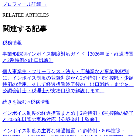
プロフィール詳細 →
RELATED ARTICLES
関連する記事
税務情報
事業形態別インボイス制度対応ガイド【2026年版・経過措置
と2割特例の出口戦略】
個人事業主・フリーランス・法人・店舗業など事業形態別
に、インボイス制度の登録判定から2割特例・8割控除・少額
特例の活用、そして経過措置終了後の「出口戦略」までを、
公認会計士・税理士が実務目線で解説します。
続きを読む
税務情報
インボイス制度の経過措置まとめ｜2割特例・8割控除の終了
と2026年以降の実務対応【公認会計士監修】
インボイス制度の主要な経過措置（2割特例・80%控除・