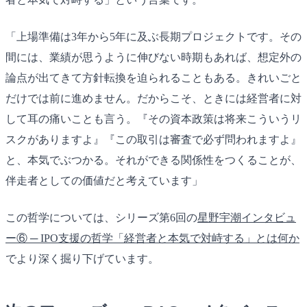
「上場準備は3年から5年に及ぶ長期プロジェクトです。その
間には、業績が思うように伸びない時期もあれば、想定外の
論点が出てきて方針転換を迫られることもある。きれいごと
だけでは前に進めません。だからこそ、ときには経営者に対
して耳の痛いことも言う。『その資本政策は将来こういうリ
スクがありますよ』『この取引は審査で必ず問われますよ』
と、本気でぶつかる。それができる関係性をつくることが、
伴走者としての価値だと考えています」
この哲学については、シリーズ第6回の
星野宇潮インタビュ
ー⑥ ─ IPO支援の哲学「経営者と本気で対峙する」とは何か
でより深く掘り下げています。