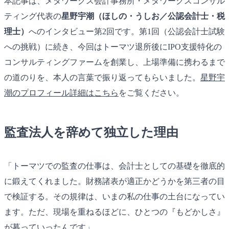
本記事は、メタワークス会計事務所・メタワークスコンサル
ティング代表の
星野宇潮（ほしの・うしお／公認会計士・税
理士）
へのインタビュー第2回です。第1回（公認会計士試験
への挑戦）に続き、今回はトーマツ退所後にIPO支援特化の
コンサルティングファームを創業し、上場準備に携わるまで
の道のりを、本人の言葉で振り返ってもらいました。
星野宇
潮のプロフィール詳細はこちら
をご覧ください。
監査法人を辞めて独立した理由
「トーマツでの監査の仕事は、会計士としての基礎を徹底的
に鍛えてくれました。財務諸表が適正かどうかを第三者の目
で検証する。その規律は、いまの私の仕事の土台になってい
ます。ただ、現場を重ねるほどに、ひとつの『もどかしさ』
が募っていったんです」