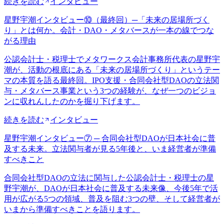
続きを読む
インタビュー
星野宇潮インタビュー⑩（最終回）─「未来の居場所づく
り」とは何か。会計・DAO・メタバースが一本の線でつな
がる理由
公認会計士・税理士でメタワークス会計事務所代表の星野宇
潮が、活動の根底にある「未来の居場所づくり」というテー
マの本質を語る最終回。IPO支援・合同会社型DAOの立法関
与・メタバース事業という3つの経験が、なぜ一つのビジョ
ンに収れんしたのかを掘り下げます。
続きを読む
インタビュー
星野宇潮インタビュー⑦ ─ 合同会社型DAOが日本社会に普
及する未来。立法関与者が見る5年後と、いま経営者が準備
すべきこと
合同会社型DAOの立法に関与した公認会計士・税理士の星
野宇潮が、DAOが日本社会に普及する未来像、今後5年で活
用が広がる5つの領域、普及を阻む3つの壁、そして経営者が
いまから準備すべきことを語ります。