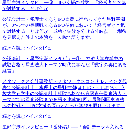
星野宇潮インタビュー⑥ ─ IPO支援の哲学。「経営者と本気
で対峙する」とは何か
公認会計士・税理士でありIPO支援に携わってきた星野宇潮
が、3〜5年の長期戦であるIPO準備において「経営者と本気
で対峙する」とは何か、成功と失敗を分ける分岐点、上場後
を見据えた伴走の本質を一人称で語ります。
続きを読む
インタビュー
公認会計士・星野宇潮インタビュー① ─ 立教大学在学中の
試験合格と監査法人トーマツ時代に学んだ「数字の奥にある
経営」
メタワークス会計事務所・メタワークスコンサルティング代
表で公認会計士・税理士の星野宇潮(ほしの・うしお)が、立
教大学在学中の公認会計士試験合格から有限責任監査法人ト
ーマツでの監査経験までを語る連載第1回。最難関国家資格
への挑戦と、IPO支援の原点となった学びを掘り下げます。
続きを読む
インタビュー
星野宇潮インタビュー〔番外編〕──「会計データを入れる