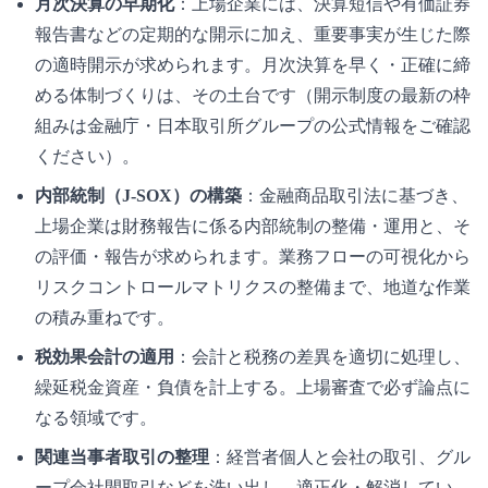
月次決算の早期化
：上場企業には、決算短信や有価証券
報告書などの定期的な開示に加え、重要事実が生じた際
の適時開示が求められます。月次決算を早く・正確に締
める体制づくりは、その土台です（開示制度の最新の枠
組みは金融庁・日本取引所グループの公式情報をご確認
ください）。
内部統制（J-SOX）の構築
：金融商品取引法に基づき、
上場企業は財務報告に係る内部統制の整備・運用と、そ
の評価・報告が求められます。業務フローの可視化から
リスクコントロールマトリクスの整備まで、地道な作業
の積み重ねです。
税効果会計の適用
：会計と税務の差異を適切に処理し、
繰延税金資産・負債を計上する。上場審査で必ず論点に
なる領域です。
関連当事者取引の整理
：経営者個人と会社の取引、グル
ープ会社間取引などを洗い出し、適正化・解消してい