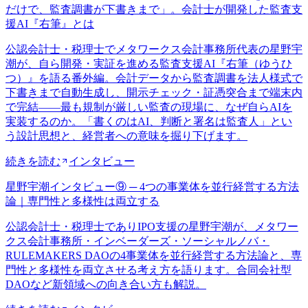
だけで、監査調書が下書きまで」。会計士が開発した監査支
援AI『右筆』とは
公認会計士・税理士でメタワークス会計事務所代表の星野宇
潮が、自ら開発・実証を進める監査支援AI『右筆（ゆうひ
つ）』を語る番外編。会計データから監査調書を法人様式で
下書きまで自動生成し、開示チェック・証憑突合まで端末内
で完結——最も規制が厳しい監査の現場に、なぜ自らAIを
実装するのか。「書くのはAI、判断と署名は監査人」とい
う設計思想と、経営者への意味を掘り下げます。
続きを読む
インタビュー
星野宇潮インタビュー⑨ ─ 4つの事業体を並行経営する方法
論｜専門性と多様性は両立する
公認会計士・税理士でありIPO支援の星野宇潮が、メタワー
クス会計事務所・インベーダーズ・ソーシャルノバ・
RULEMAKERS DAOの4事業体を並行経営する方法論と、専
門性と多様性を両立させる考え方を語ります。合同会社型
DAOなど新領域への向き合い方も解説。